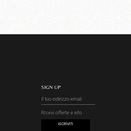
SIGN UP
RIcevi offerte e info