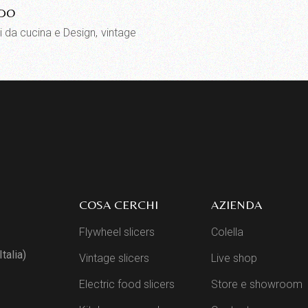
DO
li da cucina e Design
vintage
COSA CERCHI
AZIENDA
Flywheel slicers
Colella
talia)
Vintage slicers
Live shop
Electric food slicers
Store e showroom