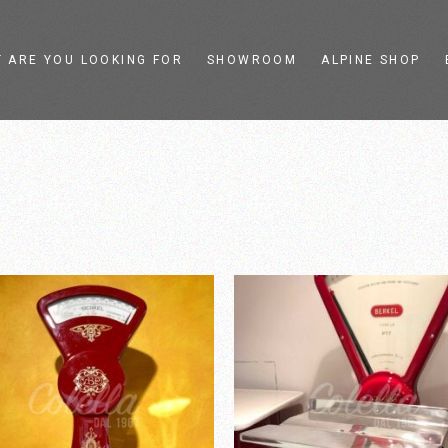
 ARE YOU LOOKING FOR
SHOWROOM
ALPINE SHOP
eel slicers
Colella
ge slicers
Store e showroom
ric food slicers
Live Pasta-Cooking
enware and
Tailor-made
n
assistance