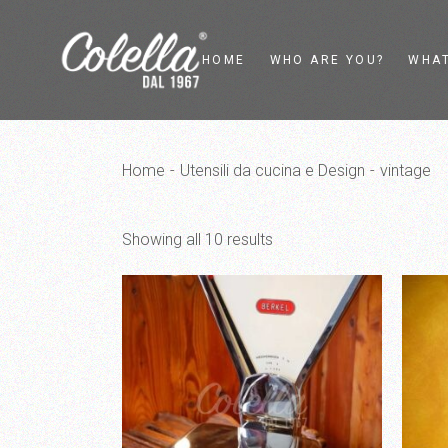
Skip
to
the
content
HOME
WHO ARE YOU?
WHAT
Private
Flywh
Home
Utensili da cucina e Design
vintage
Food Service
Vinta
Food Retailer
Elect
Showing all 10 results
Interior Designer
Kitch
Desig