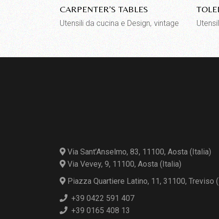
CARPENTER’S TABLES
TOLE
Utensili da cucina e Design
vintage
Utensi
Via Sant’Anselmo, 83, 11100, Aosta (Italia)
Via Vevey, 9, 11100, Aosta (Italia)
Piazza Quartiere Latino, 11, 31100, Treviso (I
+39 0422 591 407
+39 0165 408 13