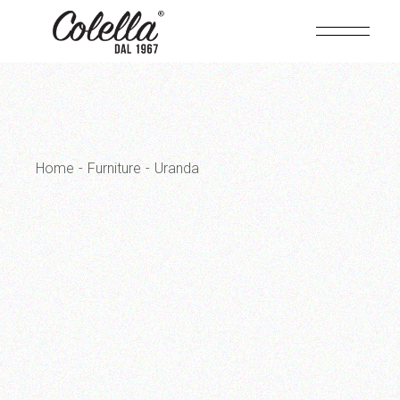
Skip
to
the
content
Home
Furniture
Uranda