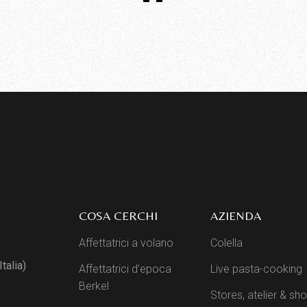
COSA CERCHI
AZIENDA
Affettatrici a volano
Colella
talia)
Affettatrici d’epoca
Live pasta-cooking
Berkel
Stores, atelier & s