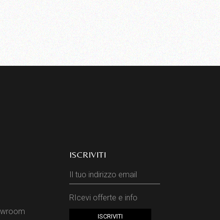
ISCRIVITI
RIcevi offerte e info
howroom