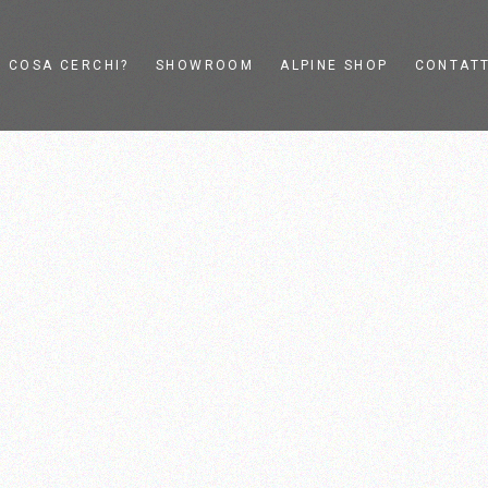
COSA CERCHI?
SHOWROOM
ALPINE SHOP
CONTATT
Affettatrici elettriche
L’azienda
Affettatrici a volano
Showroom
signer
Affettatrici d’epoca
Consulenza su
Berkel
misura
Utensili da cucina e
Live Visit
Design