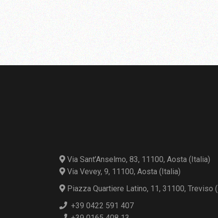
Via Sant’Anselmo, 83, 11100, Aosta (Italia)
Via Vevey, 9, 11100, Aosta (Italia)
Piazza Quartiere Latino, 11, 31100, Treviso (I
+39 0422 591 407
+39 0165 408 13