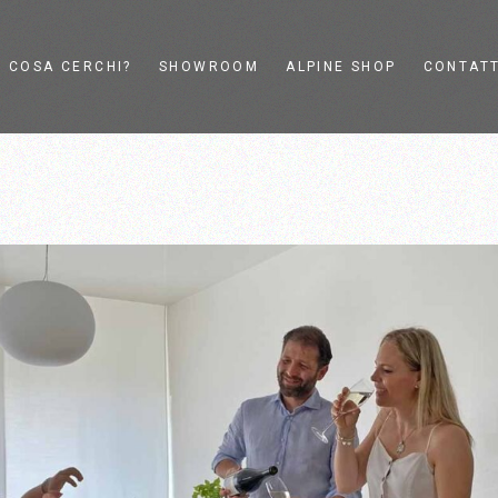
COSA CERCHI?
SHOWROOM
ALPINE SHOP
CONTATT
Affettatrici elettriche
L’azienda
Affettatrici a volano
Showroom
signer
Affettatrici d’epoca
Consulenza su
Berkel
misura
Utensili da cucina e
Live Visit
Design