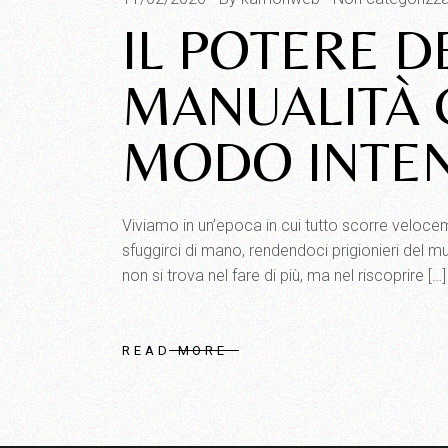
IL POTERE D
MANUALITÀ C
MODO INTE
Viviamo in un’epoca in cui tutto scorre veloce
sfuggirci di mano, rendendoci prigionieri del m
non si trova nel fare di più, ma nel riscoprire […]
READ MORE