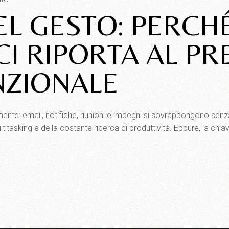
EL GESTO: PERCH
I RIPORTA AL PR
NZIONALE
mente: email, notifiche, riunioni e impegni si sovrappongono sen
ultitasking e della costante ricerca di produttività. Eppure, la c